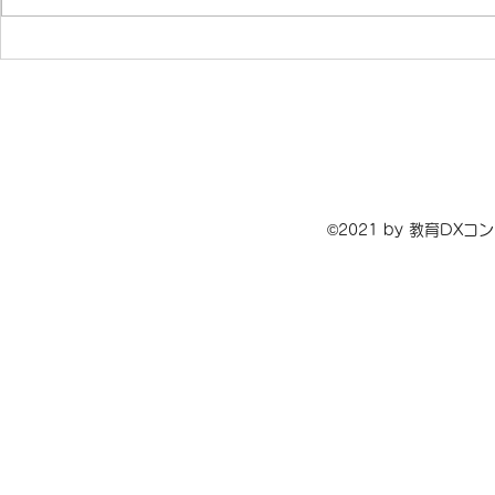
第２回教育DX実践動画コン
第１回教育
クール審査結果につきまして
クール審査
©2021 by 教育DX